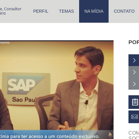
te, Consultor
PERFIL
TEMAS
NA MÍDIA
CONTATO
rio
PO
COM
SOC